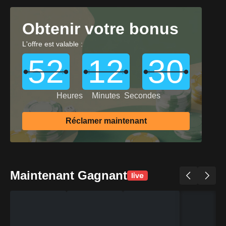
Obtenir votre bonus
L'offre est valable :
52
12
29
Heures
Minutes
Secondes
Réclamer maintenant
Maintenant Gagnant