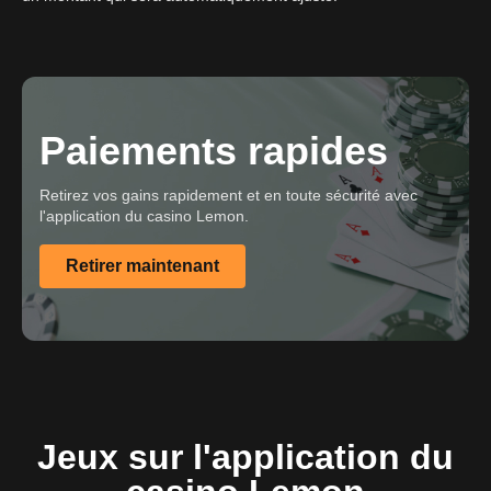
Paiements rapides
Retirez vos gains rapidement et en toute sécurité avec
l'application du casino Lemon.
Retirer maintenant
Jeux sur l'application du