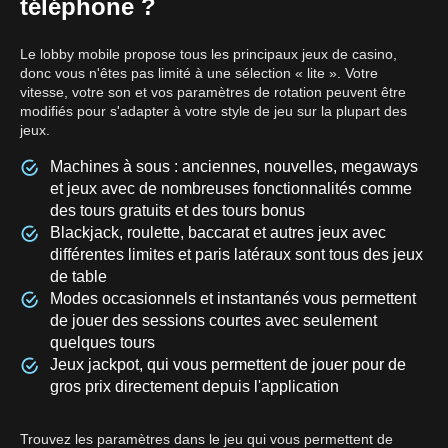
téléphone ?
Le lobby mobile propose tous les principaux jeux de casino,
donc vous n'êtes pas limité à une sélection « lite ». Votre
vitesse, votre son et vos paramètres de rotation peuvent être
modifiés pour s'adapter à votre style de jeu sur la plupart des
jeux.
Machines à sous : anciennes, nouvelles, megaways
et jeux avec de nombreuses fonctionnalités comme
des tours gratuits et des tours bonus
Blackjack, roulette, baccarat et autres jeux avec
différentes limites et paris latéraux sont tous des jeux
de table
Modes occasionnels et instantanés vous permettent
de jouer des sessions courtes avec seulement
quelques tours
Jeux jackpot, qui vous permettent de jouer pour de
gros prix directement depuis l'application
Trouvez les paramètres dans le jeu qui vous permettent de