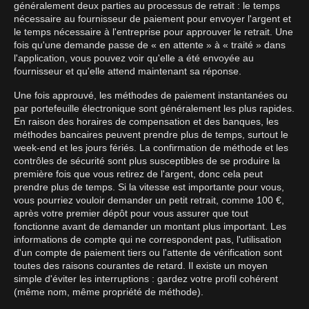
généralement deux parties au processus de retrait : le temps
nécessaire au fournisseur de paiement pour envoyer l'argent et
le temps nécessaire à l'entreprise pour approuver le retrait. Une
fois qu'une demande passe de « en attente » à « traité » dans
l'application, vous pouvez voir qu'elle a été envoyée au
fournisseur et qu'elle attend maintenant sa réponse.
Une fois approuvé, les méthodes de paiement instantanées ou
par portefeuille électronique sont généralement les plus rapides.
En raison des horaires de compensation et des banques, les
méthodes bancaires peuvent prendre plus de temps, surtout le
week-end et les jours fériés. La confirmation de méthode et les
contrôles de sécurité sont plus susceptibles de se produire la
première fois que vous retirez de l'argent, donc cela peut
prendre plus de temps. Si la vitesse est importante pour vous,
vous pourriez vouloir demander un petit retrait, comme 100 €,
après votre premier dépôt pour vous assurer que tout
fonctionne avant de demander un montant plus important. Les
informations de compte qui ne correspondent pas, l'utilisation
d'un compte de paiement tiers ou l'attente de vérification sont
toutes des raisons courantes de retard. Il existe un moyen
simple d'éviter les interruptions : gardez votre profil cohérent
(même nom, même propriété de méthode).