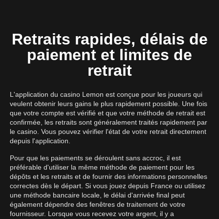
Retraits rapides, délais de
paiement et limites de
retrait
L'application du casino Lemon est conçue pour les joueurs qui
veulent obtenir leurs gains le plus rapidement possible. Une fois
que votre compte est vérifié et que votre méthode de retrait est
confirmée, les retraits sont généralement traités rapidement par
le casino. Vous pouvez vérifier l'état de votre retrait directement
depuis l'application.
Pour que les paiements se déroulent sans accroc, il est
préférable d'utiliser la même méthode de paiement pour les
dépôts et les retraits et de fournir des informations personnelles
correctes dès le départ. Si vous jouez depuis France ou utilisez
une méthode bancaire locale, le délai d'arrivée final peut
également dépendre des fenêtres de traitement de votre
fournisseur. Lorsque vous recevez votre argent, il y a