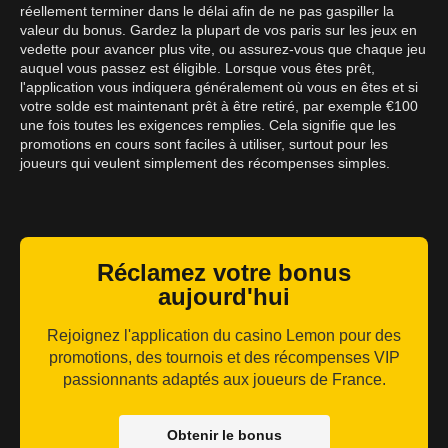
réellement terminer dans le délai afin de ne pas gaspiller la
valeur du bonus. Gardez la plupart de vos paris sur les jeux en
vedette pour avancer plus vite, ou assurez-vous que chaque jeu
auquel vous passez est éligible. Lorsque vous êtes prêt,
l'application vous indiquera généralement où vous en êtes et si
votre solde est maintenant prêt à être retiré, par exemple €100
une fois toutes les exigences remplies. Cela signifie que les
promotions en cours sont faciles à utiliser, surtout pour les
joueurs qui veulent simplement des récompenses simples.
Réclamez votre bonus
aujourd'hui
Rejoignez l'application du casino Lemon pour des
promotions, des tournois et des récompenses VIP
passionnants adaptés aux joueurs de France.
Obtenir le bonus