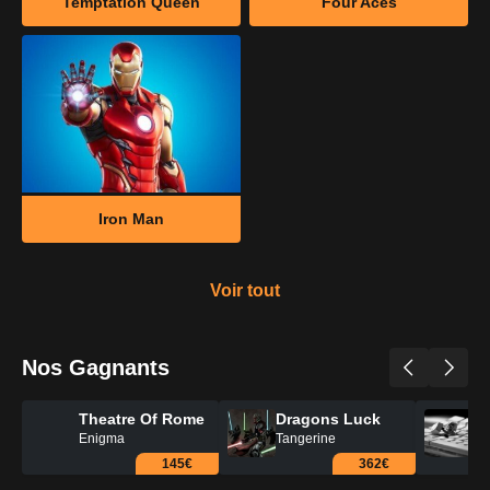
Temptation Queen
Four Aces
Iron Man
Voir tout
Nos Gagnants
Theatre Of Rome
Dragons Luck
Sp
Enigma
Tangerine
Do
145€
362€