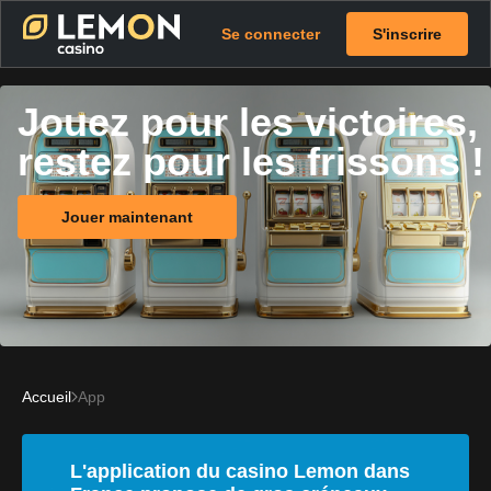
Se connecter
S'inscrire
Jouez pour les victoires,
restez pour les frissons !
Jouer maintenant
Accueil
App
L'application du casino Lemon dans