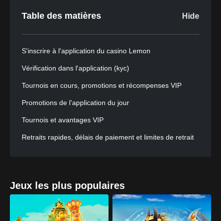
Table des matières
Hide
S'inscrire à l'application du casino Lemon
Vérification dans l'application (kyc)
Tournois en cours, promotions et récompenses VIP
Promotions de l'application du jour
Tournois et avantages VIP
Retraits rapides, délais de paiement et limites de retrait
Jeux sur l'application du casino Lemon
Que pouvez-vous jouer sur votre téléphone ?
Jeux les plus populaires
Jeux avec croupier en direct
Sécurité, jeu équitable et jeu responsable