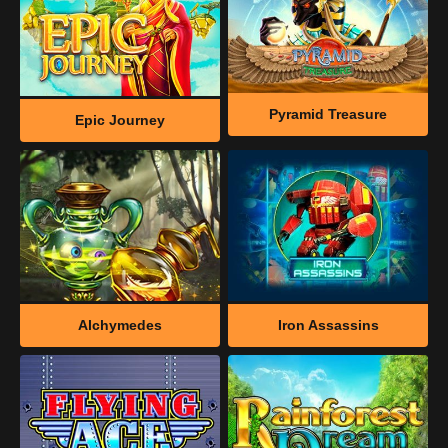
Pyramid Treasure
Epic Journey
Alchymedes
Iron Assassins